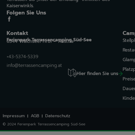
Kaiserwinkls.
Folgen Sie Uns
Kontakt
Cam
Ferienpark Terrassencamping
Süd-See
Stellp
6344 Walchsee/Tirol – Austria
Resta
+43-5374-5339
Glam
info@terrassencamping.at
Platz
Hier finden Sie uns
Preis
Daue
Kind
Impressum
AGB
Datenschutz
© 2024 Ferienpark Terrassencamping Süd-See